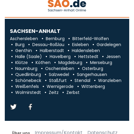
SACHSEN-ANHALT
Aschersleben
Bernburg
Bitterfeld-Wolfen
Burg
Dessau-Roßlau
Eisleben
Gardelegen
Genthin
Halberstadt
Haldensleben
Halle (Saale)
Havelberg
Hettstedt
Jessen
Klötze
Köthen
Magdeburg
Merseburg
Naumburg
Oschersleben
Osterburg
Quedlinburg
Salzwedel
Sangerhausen
Schönebeck
Staßfurt
Stendal
Wanzleben
Weißenfels
Wernigerode
Wittenberg
Wolmirstedt
Zeitz
Zerbst
Impressum/Kontakt
Datenschutz
Über uns