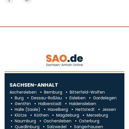
SACHSEN-ANHALT
Aschersleben
Bernburg
Bitterfeld-Wolfen
Burg
Dessau-Roßlau
Eisleben
Gardelegen
Genthin
Halberstadt
Haldensleben
Halle (Saale)
Havelberg
Hettstedt
Jessen
Klötze
Köthen
Magdeburg
Merseburg
Naumburg
Oschersleben
Osterburg
Quedlinburg
Salzwedel
Sangerhausen