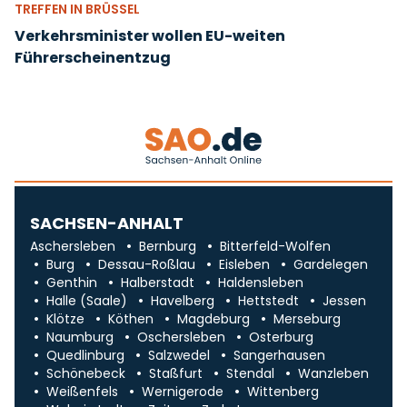
TREFFEN IN BRÜSSEL
Verkehrsminister wollen EU-weiten
Führerscheinentzug
SACHSEN-ANHALT
Aschersleben
Bernburg
Bitterfeld-Wolfen
Burg
Dessau-Roßlau
Eisleben
Gardelegen
Genthin
Halberstadt
Haldensleben
Halle (Saale)
Havelberg
Hettstedt
Jessen
Klötze
Köthen
Magdeburg
Merseburg
Naumburg
Oschersleben
Osterburg
Quedlinburg
Salzwedel
Sangerhausen
Schönebeck
Staßfurt
Stendal
Wanzleben
Weißenfels
Wernigerode
Wittenberg