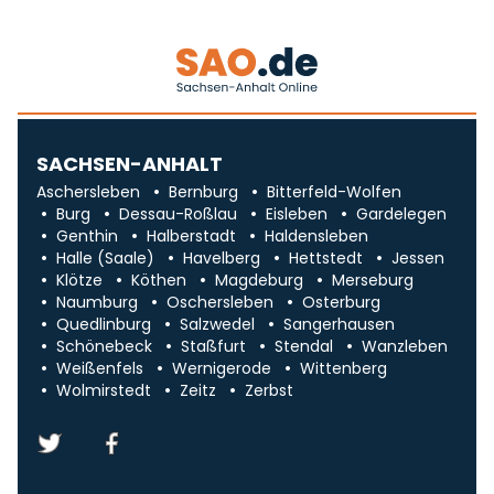
SACHSEN-ANHALT
Aschersleben
Bernburg
Bitterfeld-Wolfen
Burg
Dessau-Roßlau
Eisleben
Gardelegen
Genthin
Halberstadt
Haldensleben
Halle (Saale)
Havelberg
Hettstedt
Jessen
Klötze
Köthen
Magdeburg
Merseburg
Naumburg
Oschersleben
Osterburg
Quedlinburg
Salzwedel
Sangerhausen
Schönebeck
Staßfurt
Stendal
Wanzleben
Weißenfels
Wernigerode
Wittenberg
Wolmirstedt
Zeitz
Zerbst