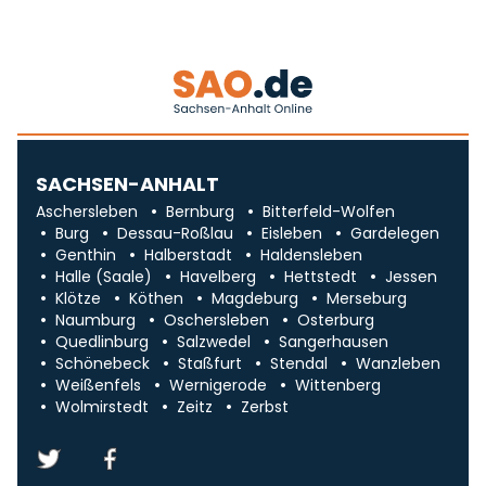
SACHSEN-ANHALT
Aschersleben
Bernburg
Bitterfeld-Wolfen
Burg
Dessau-Roßlau
Eisleben
Gardelegen
Genthin
Halberstadt
Haldensleben
Halle (Saale)
Havelberg
Hettstedt
Jessen
Klötze
Köthen
Magdeburg
Merseburg
Naumburg
Oschersleben
Osterburg
Quedlinburg
Salzwedel
Sangerhausen
Schönebeck
Staßfurt
Stendal
Wanzleben
Weißenfels
Wernigerode
Wittenberg
Wolmirstedt
Zeitz
Zerbst