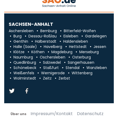
SACHSEN-ANHALT
Aschersleben
Bernburg
Bitterfeld-Wolfen
Burg
Dessau-Roßlau
Eisleben
Gardelegen
Genthin
Halberstadt
Haldensleben
Halle (Saale)
Havelberg
Hettstedt
Jessen
Klötze
Köthen
Magdeburg
Merseburg
Naumburg
Oschersleben
Osterburg
Quedlinburg
Salzwedel
Sangerhausen
Schönebeck
Staßfurt
Stendal
Wanzleben
Weißenfels
Wernigerode
Wittenberg
Wolmirstedt
Zeitz
Zerbst
Impressum/Kontakt
Datenschutz
Über uns