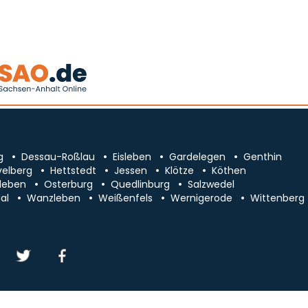
g
Dessau-Roßlau
Eisleben
Gardelegen
Genthin
velberg
Hettstedt
Jessen
Klötze
Köthen
leben
Osterburg
Quedlinburg
Salzwedel
al
Wanzleben
Weißenfels
Wernigerode
Wittenberg