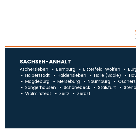
SACHSEN-ANHALT
Aschersleben
Bernburg
Bitterfeld-Wolfen
Bur
Halberstadt
Haldensleben
Halle (Saale)
Ha
Magdeburg
Merseburg
Naumburg
Oschers
Sangerhausen
Schönebeck
Staßfurt
Stend
Wolmirstedt
Zeitz
Zerbst