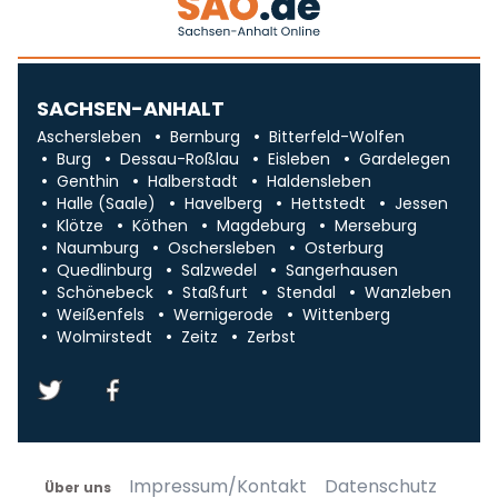
SACHSEN-ANHALT
Aschersleben
Bernburg
Bitterfeld-Wolfen
Burg
Dessau-Roßlau
Eisleben
Gardelegen
Genthin
Halberstadt
Haldensleben
Halle (Saale)
Havelberg
Hettstedt
Jessen
Klötze
Köthen
Magdeburg
Merseburg
Naumburg
Oschersleben
Osterburg
Quedlinburg
Salzwedel
Sangerhausen
Schönebeck
Staßfurt
Stendal
Wanzleben
Weißenfels
Wernigerode
Wittenberg
Wolmirstedt
Zeitz
Zerbst
Impressum/Kontakt
Datenschutz
Über uns