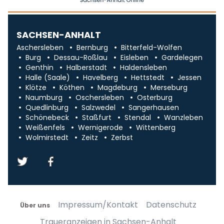
SACHSEN-ANHALT
Aschersleben
Bernburg
Bitterfeld-Wolfen
Burg
Dessau-Roßlau
Eisleben
Gardelegen
Genthin
Halberstadt
Haldensleben
Halle (Saale)
Havelberg
Hettstedt
Jessen
Klötze
Köthen
Magdeburg
Merseburg
Naumburg
Oschersleben
Osterburg
Quedlinburg
Salzwedel
Sangerhausen
Schönebeck
Staßfurt
Stendal
Wanzleben
Weißenfels
Wernigerode
Wittenberg
Wolmirstedt
Zeitz
Zerbst
Impressum/Kontakt
Datenschutz
Über uns
Traueranzeigen in Sachsen-Anhalt