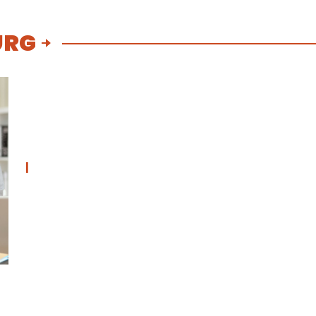
URG
|