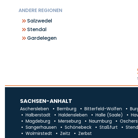
ANDERE REGIONEN
Salzwedel
Stendal
Gardelegen
SACHSEN-ANHALT
Aschersleben
Bernburg
Bitterfeld-Wolfen
Bur
Halberstadt
Haldensleben
Halle (Saale)
Ha
Magdeburg
Merseburg
Naumburg
Oschers
Sangerhausen
Schönebeck
Staßfurt
Stend
Wolmirstedt
Zeitz
Zerbst