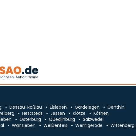
g
Dessau-Roßlau
Eisleben
Gardelegen
Genthin
velberg
Hettstedt
Jessen
Klötze
Köthen
leben
Osterburg
Quedlinburg
Salzwedel
al
Wanzleben
Weißenfels
Wernigerode
Wittenberg