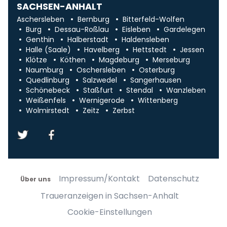
SACHSEN-ANHALT
Aschersleben
Bernburg
Bitterfeld-Wolfen
Burg
Dessau-Roßlau
Eisleben
Gardelegen
Genthin
Halberstadt
Haldensleben
Halle (Saale)
Havelberg
Hettstedt
Jessen
Klötze
Köthen
Magdeburg
Merseburg
Naumburg
Oschersleben
Osterburg
Quedlinburg
Salzwedel
Sangerhausen
Schönebeck
Staßfurt
Stendal
Wanzleben
Weißenfels
Wernigerode
Wittenberg
Wolmirstedt
Zeitz
Zerbst
Impressum/Kontakt
Datenschutz
Über uns
Traueranzeigen in Sachsen-Anhalt
Cookie-Einstellungen